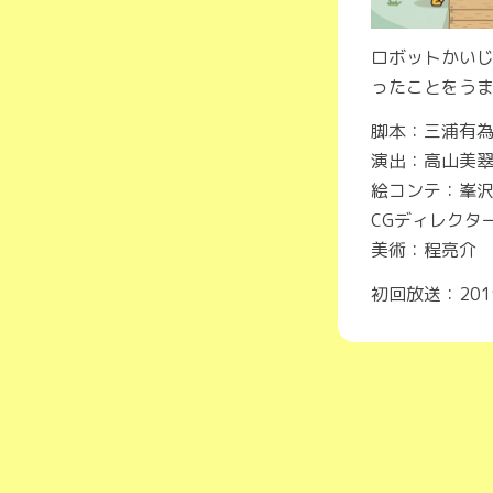
ロボットかい
ったことをう
脚本：三浦有
演出：高山美
絵コンテ：峯沢
CGディレクタ
美術：程亮介
初回放送：201